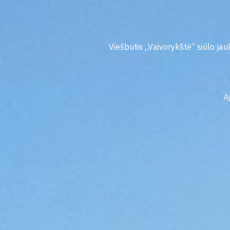
Pereiti
prie
turinio
Viešbutis „Vaivorykštė“ siūlo jauk
A