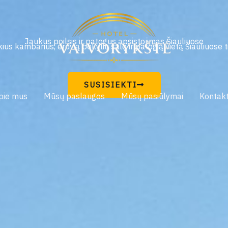
Jaukus poilsis ir patogus apsistojimas Šiauliuose
ius kambarius, erdvią pokylių salę ir patogią vietą Šiauliuose t
SUSISIEKTI
pie mus
Mūsų paslaugos
Mūsų pasiūlymai
Kontakt