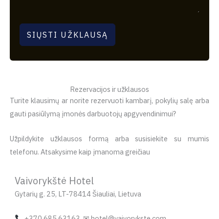
SIŲSTI UŽKLAUSĄ
Rezervacijos ir užklausos
Turite klausimų ar norite rezervuoti kambarį, pokylių salę arba
gauti pasiūlymą įmonės darbuotojų apgyvendinimui?
Užpildykite užklausos formą arba susisiekite su mumis
telefonu. Atsakysime kaip įmanoma greičiau
Vaivorykštė Hotel
Gytarių g. 25, LT-78414 Šiauliai, Lietuva
+370 685 63163 ✉ hotel@vaivorykste.com