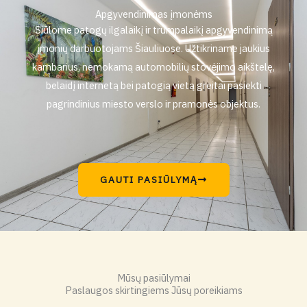
Apgyvendinimas įmonėms
Siūlome patogų ilgalaikį ir trumpalaikį apgyvendinimą
įmonių darbuotojams Šiauliuose. Užtikriname jaukius
kambarius, nemokamą automobilių stovėjimo aikštelę,
belaidį internetą bei patogią vietą greitai pasiekti
pagrindinius miesto verslo ir pramonės objektus.
GAUTI PASIŪLYMĄ
Mūsų pasiūlymai
Paslaugos skirtingiems Jūsų poreikiams