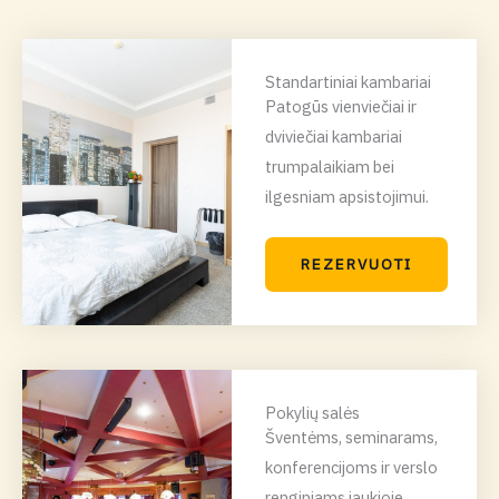
Standartiniai kambariai
Patogūs vienviečiai ir
dviviečiai kambariai
trumpalaikiam bei
ilgesniam apsistojimui.
REZERVUOTI
Pokylių salės
Šventėms, seminarams,
konferencijoms ir verslo
renginiams jaukioje