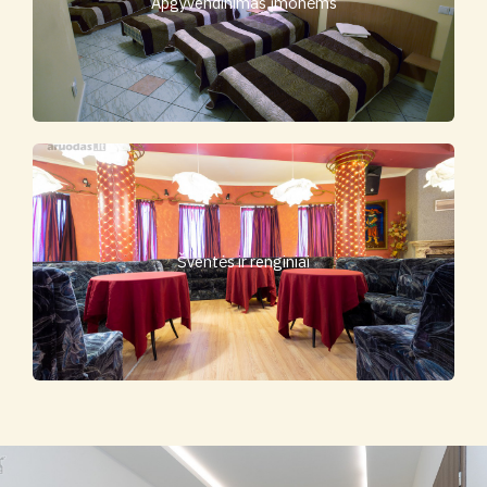
Apgyvendinimas įmonėms
Šventės ir renginiai