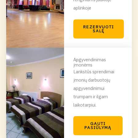
aplinkoje
REZERVUOTI
SALĘ
Apgyvendinimas
įmonėms
Lankstūs sprendimai
įmonių darbuotojų
apgyvendinimui
trumpam ir ilgam
laikotarpiui.
GAUTI
PASIŪLYMĄ