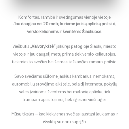
Komfortas, ramybė ir svetingumas vienoje vietoje
Jau daugiau nei 20 metų kuriame jaukią aplinką poilsiui,
verslo kelionėms ir šventėms Šiauliuose.
Viešbutis
„Vaivorykštė“
įsikūręs patogioje Šiaulių miesto
vietoje ir jau daugelį metų priima tiek verslo keliautojus,
tiek miesto svečius bei šeimas, ieškančias ramaus poilsio.
Savo svečiams siūlome jaukius kambarius, nemokamą
automobilių stovėjimo aikštelę, belaidį internetą, pokylių
sales įvairioms šventėms bei malonią aplinką tiek
trumpam apsistojimui, tiek ilgesnei viešnagei.
Mūsų tikslas – kad kiekvienas svečias jaustųsi laukiamas ir
išvyktų su noru sugrįžti