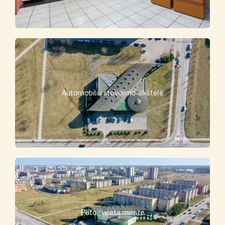
Automobilių stovėjimo aikštelė
Patogi vieta mieste