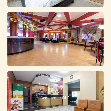
Pokylių salės
Nemokamas Wi-Fi