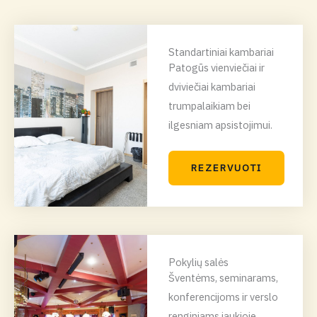
Standartiniai kambariai
Patogūs vienviečiai ir
dviviečiai kambariai
trumpalaikiam bei
ilgesniam apsistojimui.
REZERVUOTI
Pokylių salės
Šventėms, seminarams,
konferencijoms ir verslo
renginiams jaukioje