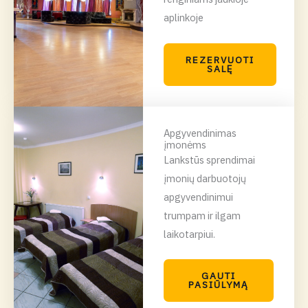
aplinkoje
REZERVUOTI
SALĘ
Apgyvendinimas
įmonėms
Lankstūs sprendimai
įmonių darbuotojų
apgyvendinimui
trumpam ir ilgam
laikotarpiui.
GAUTI
PASIŪLYMĄ