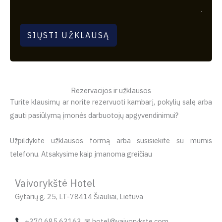
SIŲSTI UŽKLAUSĄ
Rezervacijos ir užklausos
Turite klausimų ar norite rezervuoti kambarį, pokylių salę arba
gauti pasiūlymą įmonės darbuotojų apgyvendinimui?
Užpildykite užklausos formą arba susisiekite su mumis
telefonu. Atsakysime kaip įmanoma greičiau
Vaivorykštė Hotel
Gytarių g. 25, LT-78414 Šiauliai, Lietuva
+370 685 63163 ✉ hotel@vaivorykste.com