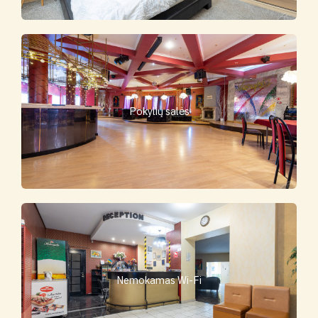
Pokylių salės
Nemokamas Wi-Fi