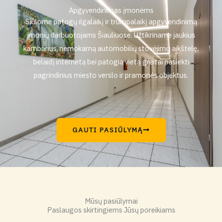
Apgyvendinimas įmonėms
Siūlome patogų ilgalaikį ir trumpalaikį apgyvendinimą
įmonių darbuotojams Šiauliuose. Užtikriname jaukius
kambarius, nemokamą automobilių stovėjimo aikštelę,
belaidį internetą bei patogią vietą greitai pasiekti
pagrindinius miesto verslo ir pramonės objektus.
GAUTI PASIŪLYMĄ
Mūsų pasiūlymai
Paslaugos skirtingiems Jūsų poreikiams