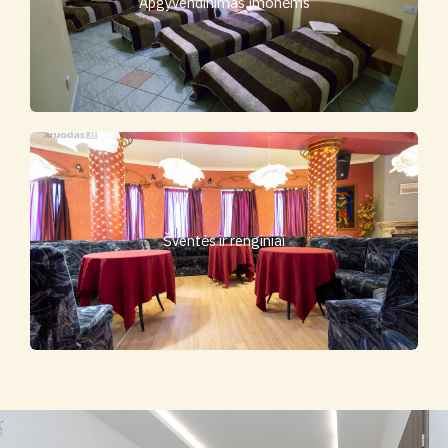
Apgyvendinimas įmonėms
Šventės ir renginiai