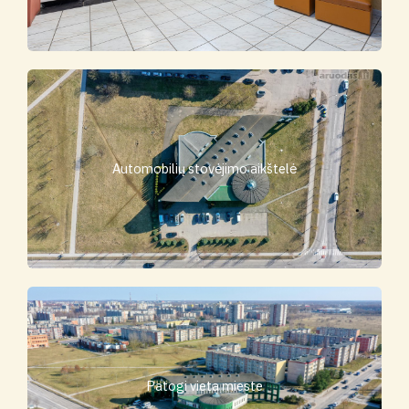
Automobilių stovėjimo aikštelė
Patogi vieta mieste