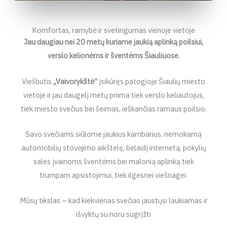
Komfortas, ramybė ir svetingumas vienoje vietoje
Jau daugiau nei 20 metų kuriame jaukią aplinką poilsiui,
verslo kelionėms ir šventėms Šiauliuose.
Viešbutis
„Vaivorykštė“
įsikūręs patogioje Šiaulių miesto
vietoje ir jau daugelį metų priima tiek verslo keliautojus,
tiek miesto svečius bei šeimas, ieškančias ramaus poilsio.
Savo svečiams siūlome jaukius kambarius, nemokamą
automobilių stovėjimo aikštelę, belaidį internetą, pokylių
sales įvairioms šventėms bei malonią aplinką tiek
trumpam apsistojimui, tiek ilgesnei viešnagei.
Mūsų tikslas – kad kiekvienas svečias jaustųsi laukiamas ir
išvyktų su noru sugrįžti