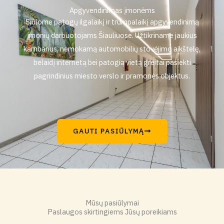
Apgyvendinimas įmonėms
Siūlome patogų ilgalaikį ir trumpalaikį apgyvendinimą
įmonių darbuotojams Šiauliuose. Užtikriname jaukius
kambarius, nemokamą automobilių stovėjimo aikštelę,
belaidį internetą bei patogią vietą greitai pasiekti
pagrindinius miesto verslo ir pramonės objektus.
GAUTI PASIŪLYMĄ
Mūsų pasiūlymai
Paslaugos skirtingiems Jūsų poreikiams