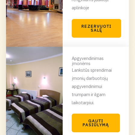
aplinkoje
REZERVUOTI
SALĘ
Apgyvendinimas
įmonėms
Lankstūs sprendimai
įmonių darbuotojų
apgyvendinimui
trumpam ir ilgam
laikotarpiui.
GAUTI
PASIŪLYMĄ