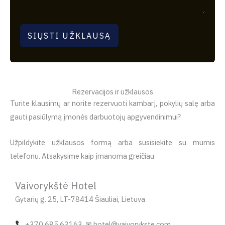
SIŲSTI UŽKLAUSĄ
Rezervacijos ir užklausos
Turite klausimų ar norite rezervuoti kambarį, pokylių salę arba
gauti pasiūlymą įmonės darbuotojų apgyvendinimui?
Užpildykite užklausos formą arba susisiekite su mumis
telefonu. Atsakysime kaip įmanoma greičiau
Vaivorykštė Hotel
Gytarių g. 25, LT-78414 Šiauliai, Lietuva
+370 685 63163 ✉ hotel@vaivorykste.com