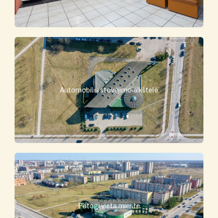
Automobilių stovėjimo aikštelė
Patogi vieta mieste