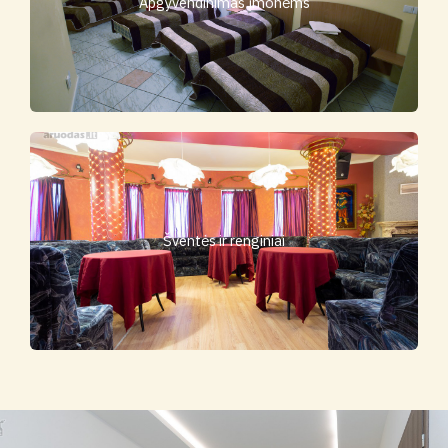
Apgyvendinimas įmonėms
Šventės ir renginiai