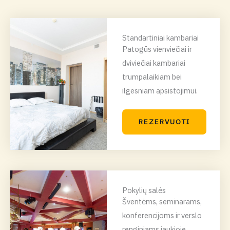
Standartiniai kambariai
Patogūs vienviečiai ir
dviviečiai kambariai
trumpalaikiam bei
ilgesniam apsistojimui.
REZERVUOTI
Pokylių salės
Šventėms, seminarams,
konferencijoms ir verslo
renginiams jaukioje