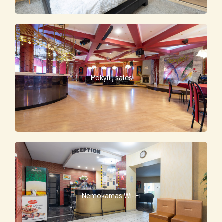
Pokylių salės
Nemokamas Wi-Fi