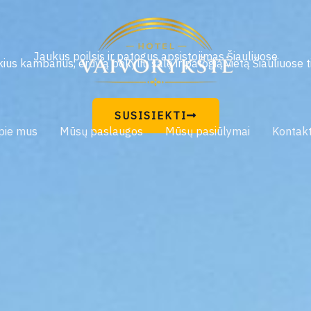
Jaukus poilsis ir patogus apsistojimas Šiauliuose
ius kambarius, erdvią pokylių salę ir patogią vietą Šiauliuose t
SUSISIEKTI
pie mus
Mūsų paslaugos
Mūsų pasiūlymai
Kontakt