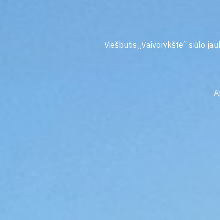
Pereiti
prie
turinio
Viešbutis „Vaivorykštė“ siūlo jauk
A