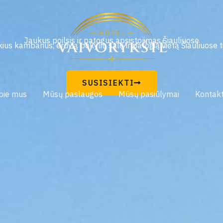
Jaukus poilsis ir patogus apsistojimas Šiauliuose
ius kambarius, erdvią pokylių salę ir patogią vietą Šiauliuose t
SUSISIEKTI
pie mus
Mūsų paslaugos
Mūsų pasiūlymai
Kontakt