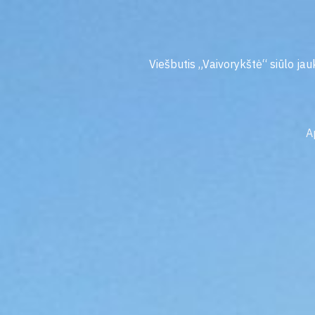
Pereiti
prie
turinio
Viešbutis „Vaivorykštė“ siūlo jauk
A