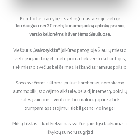
Komfortas, ramybė ir svetingumas vienoje vietoje
Jau daugiau nei 20 metų kuriame jaukią aplinką poilsiui,
verslo kelionėms ir šventėms Šiauliuose.
Viešbutis
„Vaivorykštė“
įsikūręs patogioje Šiaulių miesto
vietoje ir jau daugelį metų priima tiek verslo keliautojus,
tiek miesto svečius bei šeimas, ieškančias ramaus poilsio.
Savo svečiams siūlome jaukius kambarius, nemokamą
automobilių stovėjimo aikštelę, belaidį internetą, pokylių
sales įvairioms šventėms bei malonią aplinką tiek
trumpam apsistojimui, tiek ilgesnei viešnagei.
Mūsų tikslas – kad kiekvienas svečias jaustųsi laukiamas ir
išvyktų su noru sugrįžti