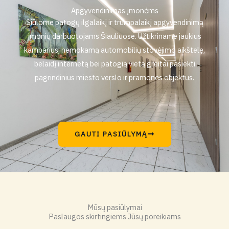
Apgyvendinimas įmonėms
Siūlome patogų ilgalaikį ir trumpalaikį apgyvendinimą
įmonių darbuotojams Šiauliuose. Užtikriname jaukius
kambarius, nemokamą automobilių stovėjimo aikštelę,
belaidį internetą bei patogią vietą greitai pasiekti
pagrindinius miesto verslo ir pramonės objektus.
GAUTI PASIŪLYMĄ
Mūsų pasiūlymai
Paslaugos skirtingiems Jūsų poreikiams