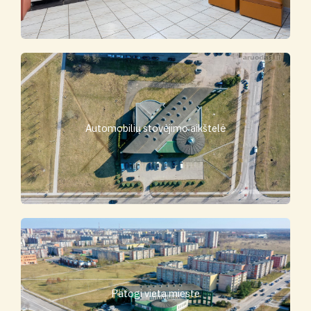
Automobilių stovėjimo aikštelė
Patogi vieta mieste