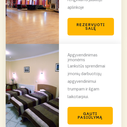
aplinkoje
REZERVUOTI
SALĘ
Apgyvendinimas
įmonėms
Lankstūs sprendimai
įmonių darbuotojų
apgyvendinimui
trumpam ir ilgam
laikotarpiui.
GAUTI
PASIŪLYMĄ