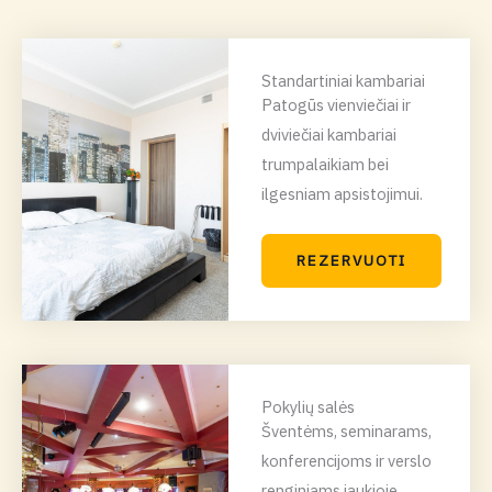
Standartiniai kambariai
Patogūs vienviečiai ir
dviviečiai kambariai
trumpalaikiam bei
ilgesniam apsistojimui.
REZERVUOTI
Pokylių salės
Šventėms, seminarams,
konferencijoms ir verslo
renginiams jaukioje