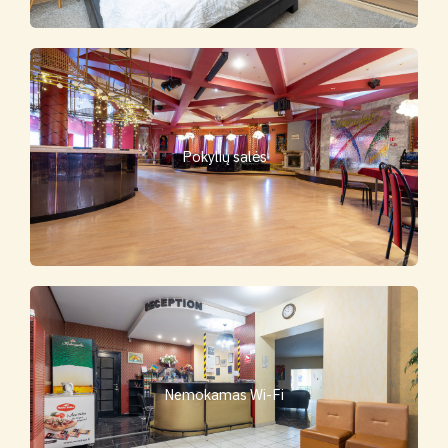
Pokylių salės
Nemokamas Wi-Fi