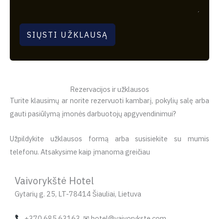
SIŲSTI UŽKLAUSĄ
Rezervacijos ir užklausos
Turite klausimų ar norite rezervuoti kambarį, pokylių salę arba
gauti pasiūlymą įmonės darbuotojų apgyvendinimui?
Užpildykite užklausos formą arba susisiekite su mumis
telefonu. Atsakysime kaip įmanoma greičiau
Vaivorykštė Hotel
Gytarių g. 25, LT-78414 Šiauliai, Lietuva
+370 685 63163 ✉ hotel@vaivorykste.com