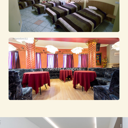
Apgyvendinimas įmonėms
Šventės ir renginiai