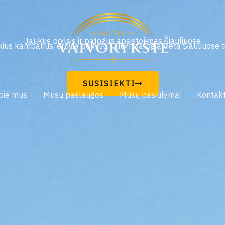
Jaukus poilsis ir patogus apsistojimas Šiauliuose
ius kambarius, erdvią pokylių salę ir patogią vietą Šiauliuose t
SUSISIEKTI
pie mus
Mūsų paslaugos
Mūsų pasiūlymai
Kontakt