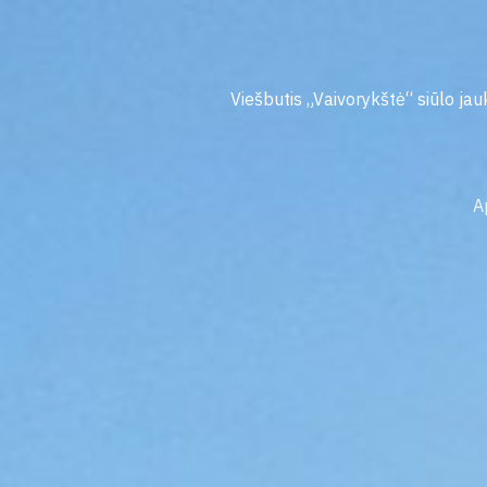
Pereiti
prie
turinio
Viešbutis „Vaivorykštė“ siūlo jauk
A