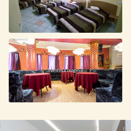
Apgyvendinimas įmonėms
Šventės ir renginiai