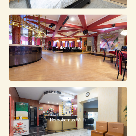
Pokylių salės
Nemokamas Wi-Fi