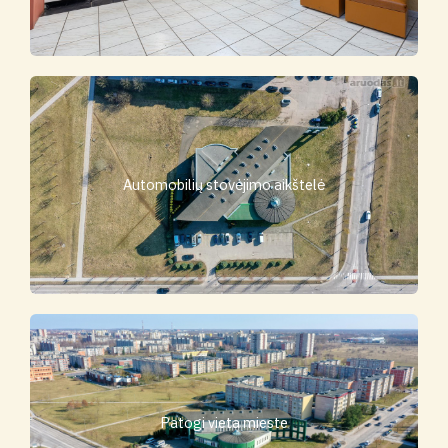
Automobilių stovėjimo aikštelė
Patogi vieta mieste