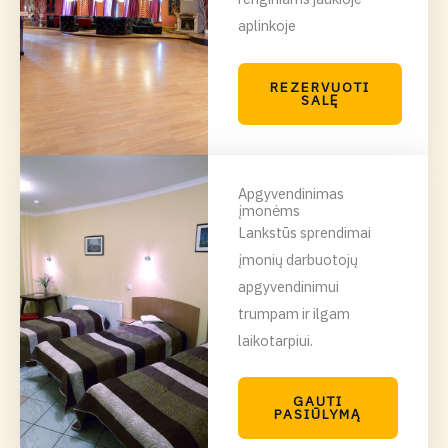
aplinkoje
REZERVUOTI
SALĘ
Apgyvendinimas
įmonėms
Lankstūs sprendimai
įmonių darbuotojų
apgyvendinimui
trumpam ir ilgam
laikotarpiui.
GAUTI
PASIŪLYMĄ