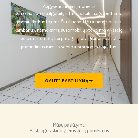
Apgyvendinimas įmonėms
Siūlome patogų ilgalaikį ir trumpalaikį apgyvendinimą
įmonių darbuotojams Šiauliuose. Užtikriname jaukius
kambarius, nemokamą automobilių stovėjimo aikštelę,
belaidį internetą bei patogią vietą greitai pasiekti
pagrindinius miesto verslo ir pramonės objektus.
GAUTI PASIŪLYMĄ
Mūsų pasiūlymai
Paslaugos skirtingiems Jūsų poreikiams