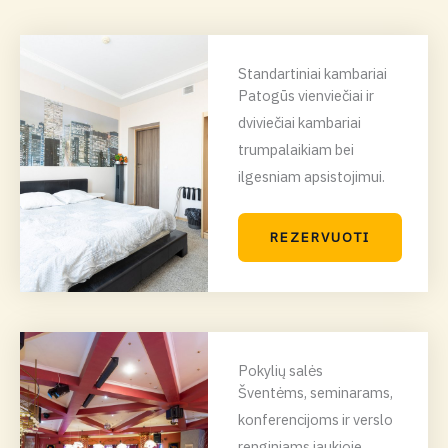
Standartiniai kambariai
Patogūs vienviečiai ir
dviviečiai kambariai
trumpalaikiam bei
ilgesniam apsistojimui.
REZERVUOTI
Pokylių salės
Šventėms, seminarams,
konferencijoms ir verslo
renginiams jaukioje