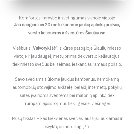
Komfortas, ramybė ir svetingumas vienoje vietoje
Jau daugiau nei 20 metų kuriame jaukią aplinką poilsiui,
verslo kelionėms ir šventėms Šiauliuose.
Viešbutis
„Vaivorykštė“
įsikūręs patogioje Šiaulių miesto
vietoje ir jau daugelį metų priima tiek verslo keliautojus,
tiek miesto svečius bei šeimas, ieškančias ramaus poilsio.
Savo svečiams siūlome jaukius kambarius, nemokamą
automobilių stovėjimo aikštelę, belaidį internetą, pokylių
sales įvairioms šventėms bei malonią aplinką tiek
trumpam apsistojimui, tiek ilgesnei viešnagei.
Mūsų tikslas – kad kiekvienas svečias jaustųsi laukiamas ir
išvyktų su noru sugrįžti