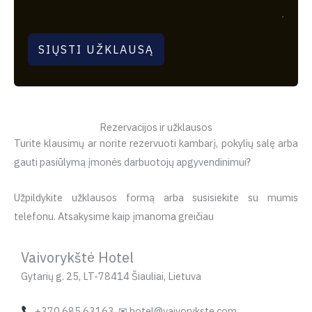
SIŲSTI UŽKLAUSĄ
Rezervacijos ir užklausos
Turite klausimų ar norite rezervuoti kambarį, pokylių salę arba
gauti pasiūlymą įmonės darbuotojų apgyvendinimui?
Užpildykite užklausos formą arba susisiekite su mumis
telefonu. Atsakysime kaip įmanoma greičiau
Vaivorykštė Hotel
Gytarių g. 25, LT-78414 Šiauliai, Lietuva
+370 685 63163 ✉ hotel@vaivorykste.com