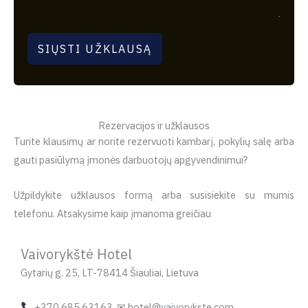
SIŲSTI UŽKLAUSĄ
Rezervacijos ir užklausos
Turite klausimų ar norite rezervuoti kambarį, pokylių salę arba
gauti pasiūlymą įmonės darbuotojų apgyvendinimui?
Užpildykite užklausos formą arba susisiekite su mumis
telefonu. Atsakysime kaip įmanoma greičiau
Vaivorykštė Hotel
Gytarių g. 25, LT-78414 Šiauliai, Lietuva
+370 685 63163 ✉ hotel@vaivorykste.com