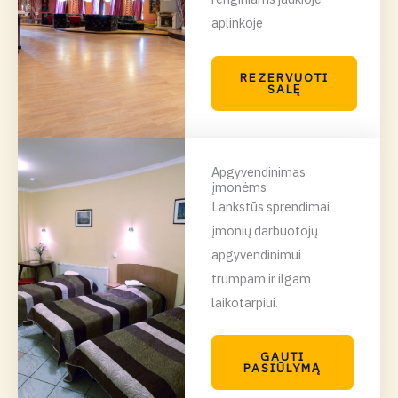
aplinkoje
REZERVUOTI
SALĘ
Apgyvendinimas
įmonėms
Lankstūs sprendimai
įmonių darbuotojų
apgyvendinimui
trumpam ir ilgam
laikotarpiui.
GAUTI
PASIŪLYMĄ