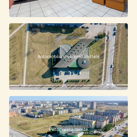
Automobilių stovėjimo aikštelė
Patogi vieta mieste