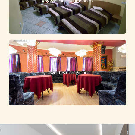
Apgyvendinimas įmonėms
Šventės ir renginiai