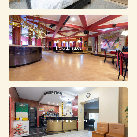
Pokylių salės
Nemokamas Wi-Fi