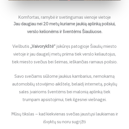
Komfortas, ramybė ir svetingumas vienoje vietoje
Jau daugiau nei 20 metų kuriame jaukią aplinką poilsiui,
verslo kelionėms ir šventėms Šiauliuose.
Viešbutis
„Vaivorykštė“
įsikūręs patogioje Šiaulių miesto
vietoje ir jau daugelį metų priima tiek verslo keliautojus,
tiek miesto svečius bei šeimas, ieškančias ramaus poilsio.
Savo svečiams siūlome jaukius kambarius, nemokamą
automobilių stovėjimo aikštelę, belaidį internetą, pokylių
sales įvairioms šventėms bei malonią aplinką tiek
trumpam apsistojimui, tiek ilgesnei viešnagei.
Mūsų tikslas – kad kiekvienas svečias jaustųsi laukiamas ir
išvyktų su noru sugrįžti