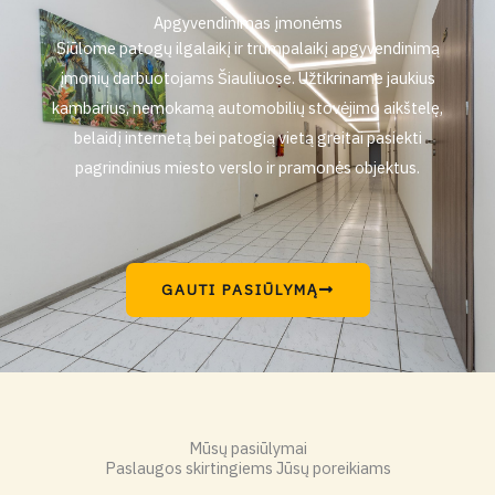
Apgyvendinimas įmonėms
Siūlome patogų ilgalaikį ir trumpalaikį apgyvendinimą
įmonių darbuotojams Šiauliuose. Užtikriname jaukius
kambarius, nemokamą automobilių stovėjimo aikštelę,
belaidį internetą bei patogią vietą greitai pasiekti
pagrindinius miesto verslo ir pramonės objektus.
GAUTI PASIŪLYMĄ
Mūsų pasiūlymai
Paslaugos skirtingiems Jūsų poreikiams