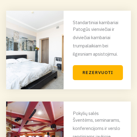
Standartiniai kambariai
Patogūs vienviečiai ir
dviviečiai kambariai
trumpalaikiam bei
ilgesniam apsistojimui.
REZERVUOTI
Pokylių salės
Šventėms, seminarams,
konferencijoms ir verslo
renginiams jaukioje