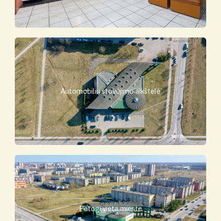
Automobilių stovėjimo aikštelė
Patogi vieta mieste