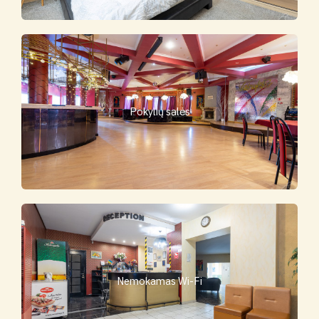
Pokylių salės
Nemokamas Wi-Fi