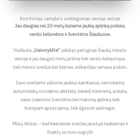
Komfortas, ramybė ir svetingumas vienoje vietoje
Jau daugiau nei 20 metų kuriame jaukią aplinką poilsiui,
verslo kelionėms ir šventėms Šiauliuose.
Viešbutis
„Vaivorykštė“
įsikūręs patogioje Šiaulių miesto
vietoje ir jau daugelį metų priima tiek verslo keliautojus,
tiek miesto svečius bei šeimas, ieškančias ramaus poilsio.
Savo svečiams siūlome jaukius kambarius, nemokamą
automobilių stovėjimo aikštelę, belaidį internetą, pokylių
sales įvairioms šventėms bei malonią aplinką tiek
trumpam apsistojimui, tiek ilgesnei viešnagei.
Mūsų tikslas – kad kiekvienas svečias jaustųsi laukiamas ir
išvyktų su noru sugrįžti