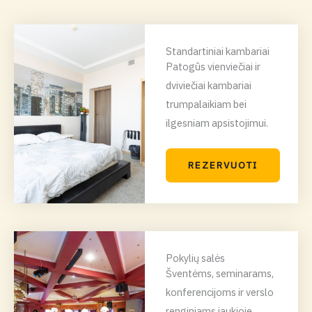
Standartiniai kambariai
Patogūs vienviečiai ir
dviviečiai kambariai
trumpalaikiam bei
ilgesniam apsistojimui.
REZERVUOTI
Pokylių salės
Šventėms, seminarams,
konferencijoms ir verslo
renginiams jaukioje