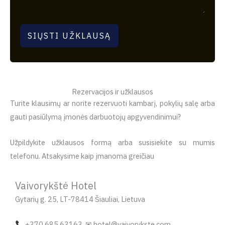
SIŲSTI UŽKLAUSĄ
Rezervacijos ir užklausos
Turite klausimų ar norite rezervuoti kambarį, pokylių salę arba
gauti pasiūlymą įmonės darbuotojų apgyvendinimui?
Užpildykite užklausos formą arba susisiekite su mumis
telefonu. Atsakysime kaip įmanoma greičiau
Vaivorykštė Hotel
Gytarių g. 25, LT-78414 Šiauliai, Lietuva
+370 685 63163 ✉ hotel@vaivorykste.com