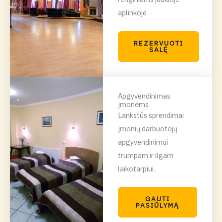
aplinkoje
REZERVUOTI
SALĘ
Apgyvendinimas
įmonėms
Lankstūs sprendimai
įmonių darbuotojų
apgyvendinimui
trumpam ir ilgam
laikotarpiui.
GAUTI
PASIŪLYMĄ