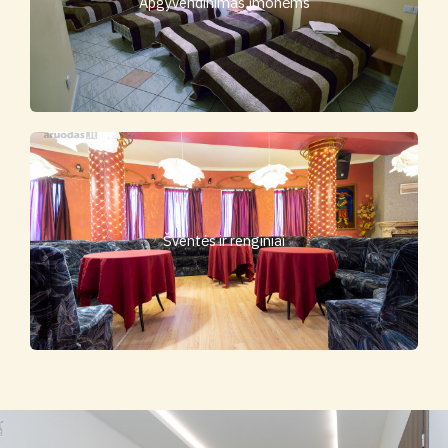
Apgyvendinimas įmonėms
Šventės ir renginiai