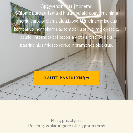
Apgyvendinimas įmonėms
Siūlome patogų ilgalaikį ir trumpalaikį apgyvendinimą
įmonių darbuotojams Šiauliuose. Užtikriname jaukius
kambarius, nemokamą automobilių stovėjimo aikštelę,
belaidį internetą bei patogią vietą greitai pasiekti
pagrindinius miesto verslo ir pramonės objektus.
GAUTI PASIŪLYMĄ
Mūsų pasiūlymai
Paslaugos skirtingiems Jūsų poreikiams